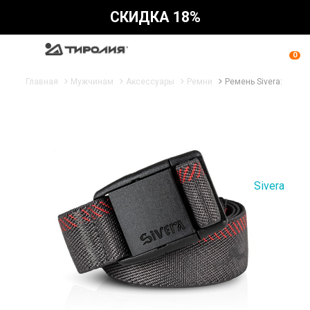
СКИДКА 18%
0
Главная
Мужчинам
Аксессуары
Ремни
Ремень Sivera: Авор/
Sivera