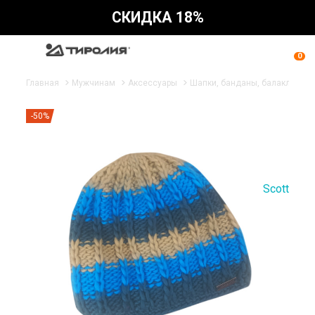
СКИДКА 18%
0
Главная
Мужчинам
Аксессуары
Шапки, банданы, балаклавы
-50%
Scott