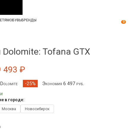
ЕТЯМ
ОБУВЬ
БРЕНДЫ
0
 Dolomite: Tofana GTX
9 493 ₽
 Dolomite
Экономия 6 497 руб.
-25%
ии
е в городе:
Москва
Новосибирск
n