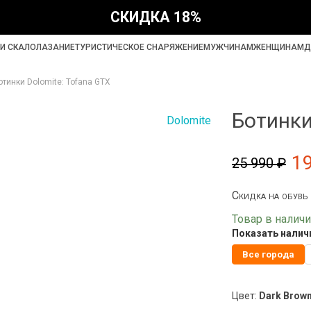
СКИДКА 18%
И СКАЛОЛАЗАНИЕ
ТУРИСТИЧЕСКОЕ СНАРЯЖЕНИЕ
МУЖЧИНАМ
ЖЕНЩИНАМ
Д
отинки Dolomite: Tofana GTX
Ботинки
Dolomite
1
25 990 ₽
Скидка на обувь
Товар в налич
Показать наличи
Все города
Цвет:
Dark Brow