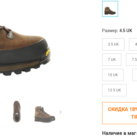
Размер:
4.5 UK
3.5 UK
4
7 UK
7.
10 UK
12.5 UK
СКИДКА 18
TI
Наличие в маг