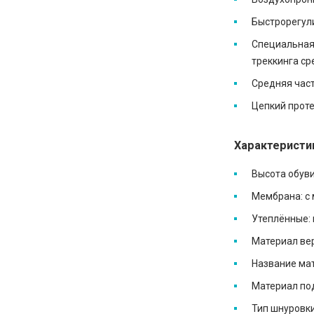
Быстрорегул
Специальная 
треккинга ср
Средняя част
Цепкий проте
Характеристи
Высота обуви
Мембрана: с
Утеплённые: 
Материал вер
Название мат
Материал под
Тип шнуровки