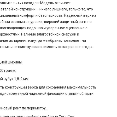
должительных походов. Модель отличает
талей конструкции – ничего лишнего, только то, что
симальный комфорт и безопасность. Надёжный верх из
добная система шнуровки, широкий защитный рант по
опоглощающая подошва и уверенное сцепление с
рхностями. Наличие влагостойкой снаружи и
ние испарения изнутри мембраны, позволяет на
лючить неприятную зависимость от капризов погоды.
дней ширины.
00 грамм.
 нубук 1,8-2 мм.
ть конструкции верха для сохранения максимальность
и одновременной надёжной фиксации стопы и области
новый рант по периметру.
ицаемая влагостойкая мембрана Gore-Tex.