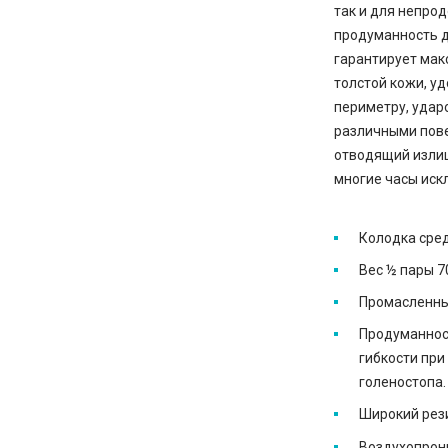
так и для непро
продуманность де
гарантирует мак
толстой кожи, у
периметру, удар
различными пове
отводящий излиш
многие часы иск
Колодка сре
Вес ½ пары 7
Промасленный
Продуманнос
гибкости пр
голеностопа.
Широкий рези
Воздухопрон