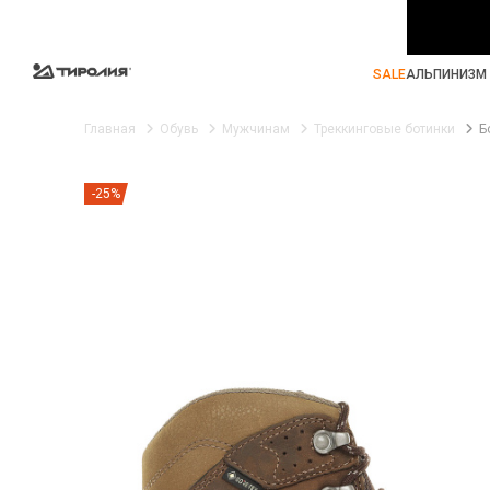
SALE
АЛЬПИНИЗМ 
Главная
Обувь
Мужчинам
Треккинговые ботинки
Б
-25%