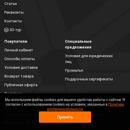
Статьи
Реквизиты
Контакты
3D-тур
Покупателю
Специальные
предложения
Личный кабинет
Условия для юридических
Способы оплаты
лиц
Условия доставки
Промальп
Возврат товара
Подарочные сертификаты
Публичная оферта
Политика
конфиденциальности
Мы используем файлы cookies для вашего удобства работы с сайтом. Я
согласен с использованием cookies на условиях, указанных в
Политике
конфиденциальности
2026 Все права защищены. Политика конфиденциальности
Принять