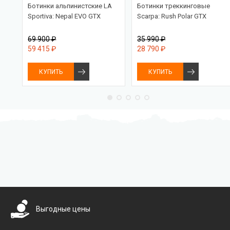
PRO
Ботинки альпинистские LA
Ботинки треккинговые
Sportiva: Nepal EVO GTX
Scarpa: Rush Polar GTX
69 900 ₽
35 990 ₽
59 415 ₽
28 790 ₽
КУПИТЬ
КУПИТЬ
Бесплатная доставка
Выгодные цены