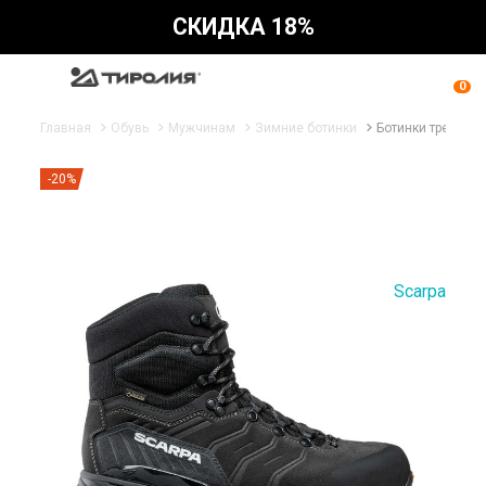
СКИДКА 18%
0
Главная
Обувь
Мужчинам
Зимние ботинки
Ботинки треккинг
-20%
Scarpa