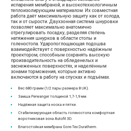
испарения мембраной, и высокотехнологичным
теплоизолирующим материалом. Их совместная
работа даёт максимальную защиту как от холода,
так и от сырости. Двухзонная система шнуровки
позволяет максимально анатомично
отрегулировать посадку, разделяя степень
натяжения шнурков в области стопы и
голеностопа. Ударопоглощающая подошва
взаимодействует с поверхностью надёжным
проектором, способным сохранять высокую
производительность на обледенелых и
заснеженных поверхностях, и наделённым
зонами торможения, которые активно
включаются в работу на спусках и подъёмах.
Вес 680 грамм (1/2 пары размера 8 UK).
Замша Perwanger толщиной 1,7-1,9 мм.
Надёжная защита носка и пятки.
Стабилизирующая область голеностопа комфортная
воротниковая зона Autofit 3D.
Влагостойкая мембрана Gore-Tex Duratherm.