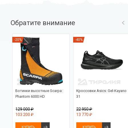
Обратите внимание
-20%
-40%
d
Ботинки высотные Scarpa:
Кроссовки Asics: Gel-Kayano
Phantom 6000 HD
31
129 000 ₽
22 950 ₽
103 200 ₽
13 770 ₽
КУПИТЬ
КУПИТЬ