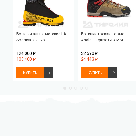
30
Ботинки альпинистские LA
Ботинки треккинговые
Sportiva: G2 Evo
Asolo: Fugitive GTX MM
124 000 ₽
32 590 ₽
105 400 ₽
24 443 ₽
КУПИТЬ
КУПИТЬ
Бесплатная доставка