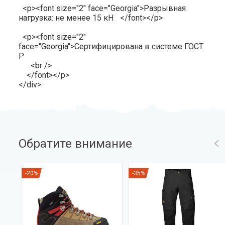
<p><font size="2" face="Georgia">Разрывная
нагрузка: не менее 15 кН </font></p>
<p><font size="2"
face="Georgia">Сертифицирована в системе ГОСТ
Р
<br />
</font></p>
</div>
Обратите внимание
-20%
-35%