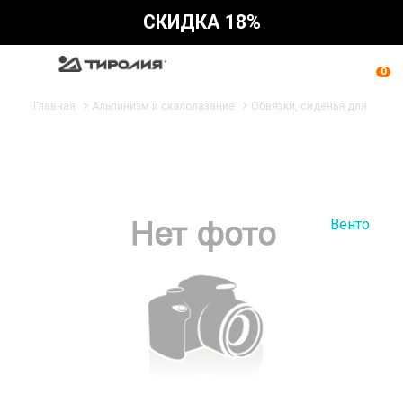
СКИДКА 18%
0
Главная
Альпинизм и скалолазание
Обвязки, сиденья для работ
Венто