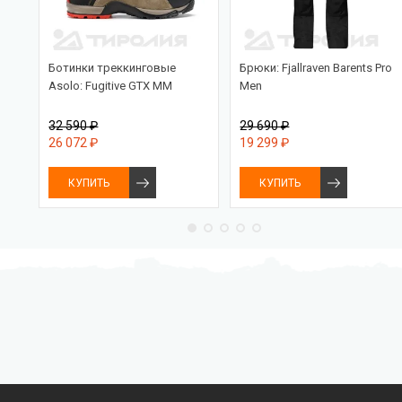
PRO
Ботинки треккинговые
Брюки: Fjallraven Barents Pro
Asolo: Fugitive GTX MM
Men
32 590 ₽
29 690 ₽
26 072 ₽
19 299 ₽
КУПИТЬ
КУПИТЬ
Бесплатная доставка