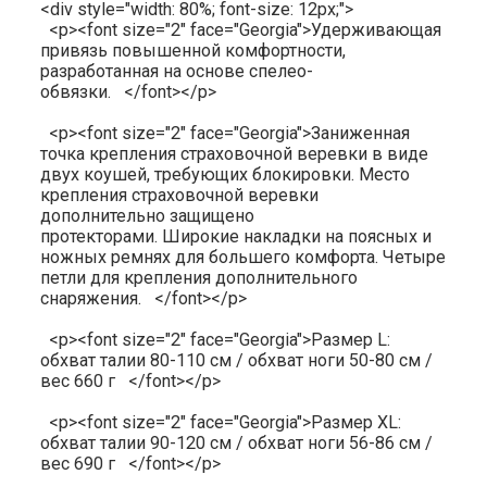
<div style="width: 80%; font-size: 12px;">
<p><font size="2" face="Georgia">Удерживающая
привязь повышенной комфортности,
разработанная на основе спелео-
обвязки. </font></p>
<p><font size="2" face="Georgia">Заниженная
точка крепления страховочной веревки в виде
двух коушей, требующих блокировки. Место
крепления страховочной веревки
дополнительно защищено
протекторами. Широкие накладки на поясных и
ножных ремнях для большего комфорта. Четыре
петли для крепления дополнительного
снаряжения. </font></p>
<p><font size="2" face="Georgia">Размер L:
обхват талии 80-110 см / обхват ноги 50-80 см /
вес 660 г </font></p>
<p><font size="2" face="Georgia">Размер XL:
обхват талии 90-120 см / обхват ноги 56-86 см /
вес 690 г </font></p>