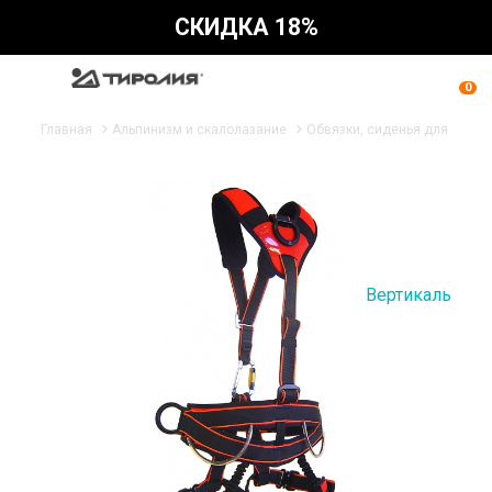
СКИДКА 18%
0
Главная
Альпинизм и скалолазание
Обвязки, сиденья для работ
Вертикаль