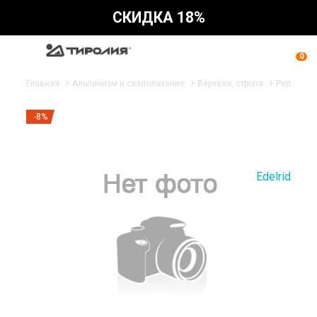
СКИДКА 18%
0
Главная
Альпинизм и скалолазание
Веревка, стропа
Репшнур
-8%
Edelrid