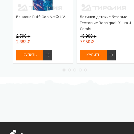
Бандана Buff: CoolNet® UV+
Ботинки детские беговые
ein
Тестовые Rossignol: X-Ium J
Combi
2 590 ₽
15 900 ₽
2 383 ₽
7 950 ₽
КУПИТЬ
КУПИТЬ
Бесплатная доставка