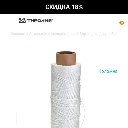
СКИДКА 18%
0
Главная
Альпинизм и скалолазание
Веревка, стропа
Репшнур
Коломна