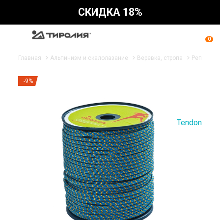
СКИДКА 18%
0
Главная
Альпинизм и скалолазание
Веревка, стропа
Репшнур
-9%
Tendon