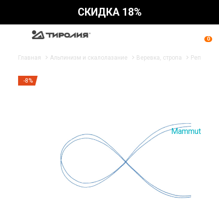
СКИДКА 18%
0
Главная
Альпинизм и скалолазание
Веревка, стропа
Репшнур
-8%
Mammut