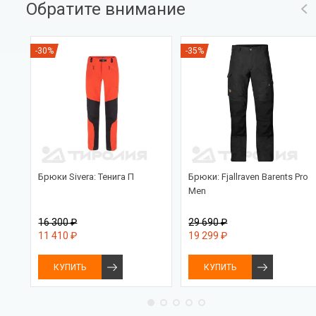
Обратите внимание
-30%
-35%
ron
Брюки Sivera: Тенига П
Брюки: Fjallraven Barents Pro
Men
16 300 ₽
29 690 ₽
11 410 ₽
19 299 ₽
КУПИТЬ
КУПИТЬ