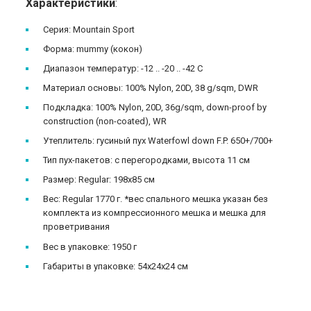
Характеристики
:
Серия: Mountain Sport
Форма: mummy (кокон)
Диапазон температур: -12 .. -20 .. -42 C
Материал основы: 100% Nylon, 20D, 38 g/sqm, DWR
Подкладка: 100% Nylon, 20D, 36g/sqm, down-proof by
construction (non-coated), WR
Утеплитель: гусиный пух Waterfowl down F.P. 650+/700+
Тип пух-пакетов: с перегородками, высота 11 см
Размер: Regular: 198x85 см
Вес: Regular 1770 г. *вес спального мешка указан без
комплекта из компрессионного мешка и мешка для
проветривания
Вес в упаковке: 1950 г
Габариты в упаковке: 54х24х24 см