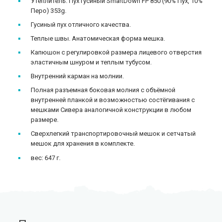
Утеплитель: Пух гусиный SmartDown FP 850 (90% Пух, 10%
Перо) 353g.
Гусиный пух отличного качества.
Теплые швы. Анатомическая форма мешка.
Капюшон с регулировкой размера лицевого отверстия
эластичным шнуром и теплым тубусом.
Внутренний карман на молнии.
Полная разъемная боковая молния с объёмной
внутренней планкой и возможностью соcтёгивания с
мешками Сивера аналогичной конструкции в любом
размере.
Сверхлегкий транспортировочный мешок и сетчатый
мешок для хранения в комплекте.
вес: 647 г.