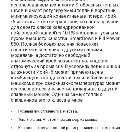
использованием технологии S-образных теплых
швов и имеет регулируемый теплый воротник
минимизирующий конвективные потери. Ирий
-6 изготовлен из сверхлёгкой, но очень прочной
для своего класса каландрированной
нейлоновой ткани A'ris 10 RS и утеплен гусиным
пухом высшего качества SmartDown и Fill Power
850. Полная боковая молния позволяет
состегивать спальник с другими нашими
моделями, а достаточно свободный
анатомический крой позволяет полноценно
отдохнуть за время сна. В условиях повышенной
влажности Ирий -6 может применяться в
комбинации с конденсатником или бивачным
мешком, а при сверхнизких температурах может
использоваться в качестве вкладыша в другой
спальный мешок. Один из самых теплых
спальников этого класса в мире.
Гусиный пух отличного качества.
Теплые швы. Анатомическая форма мешка.
Капюшон с регулировкой размера лицевого отверстия