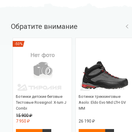
Обратите внимание
-50%
Ботинки детские беговые
Ботинки треккинговые
ein
Тестовые Rossignol: X-Ium J
Asolo: Eldo Evo Mid LTH GV
Combi
MM
15 900 ₽
7 950 ₽
26 190 ₽