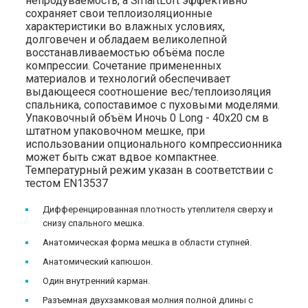
непродуваемость, а SmartLoft эффективно
сохраняет свои теплоизоляционные
характеристики во влажных условиях,
долговечен и обладаем великолепной
восстанавливаемостью объёма после
компрессии. Сочетание примененных
материалов и технологий обеспечивает
выдающееся соотношение вес/теплоизоляция
спальника, сопоставимое с пуховыми моделями.
Упаковочный объём Иночь 0 Long - 40x20 см в
штатном упаковочном мешке, при
использовании опционального компрессионника
может быть сжат вдвое компактнее.
Температурный режим указан в соответствии с
тестом EN13537
Дифференцированная плотность утеплителя сверху и
снизу спального мешка.
Анатомическая форма мешка в области ступней.
Анатомический капюшон.
Один внутренний карман.
Разъемная двухзамковая молния полной длины с