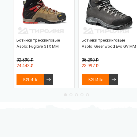
ra
Ботинки треккинговые
Ботинки треккинговые
Asolo: Fugitive GTX MM
Asolo: Greenwood Evo GV MM
32 590 ₽
35 290 ₽
24 443 ₽
23 997 ₽
КУПИТЬ
КУПИТЬ