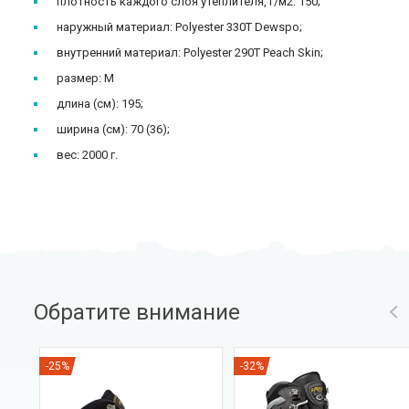
плотность каждого слоя утеплителя, г/м2: 150;
наружный материал: Polyester 330T Dewspo;
внутренний материал: Polyester 290Т Peach Skin;
размер: M
длина (см): 195;
ширина (см): 70 (36);
вес: 2000 г.
Обратите внимание
-25%
-32%