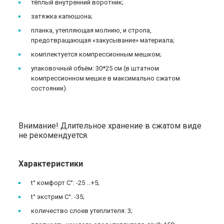
тёплый внутренний воротник;
затяжка капюшона;
планка, утепляющая молнию, и стропа,
предотвращающая «закусывание» материала;
комплектуется компрессионным мешком;
упаковочный объём: 30*25 см (в штатном
компрессионном мешке в максимально сжатом
состоянии).
Внимание! Длительное хранение в сжатом виде
не рекомендуется.
Характеристики
t° комфорт C°: -25 ...+5;
t° экстрим C°: -35;
количество слоев утеплителя: 3;