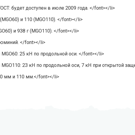
СТ: будет доступен в июле 2009 года. </font></li>
MGO60) и 110 (MGO110). </font></li>
O60) и 938 г (MGO110). </font></li>
юминий. </font></li>
MGO60: 25 кН по продольной оси. </font></li>
 MGO110: 23 кН по продольной оси, 7 кН при открытой защел
 мм и 110 мм.</font></li>