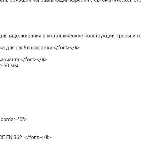
 для вщелкивания в металлические конструкции, тросы и тол
ка для разблокировки.</font></li>
арианта:</font></li>
ие 60 мм
 border="0">
 EN 362. </font></li>