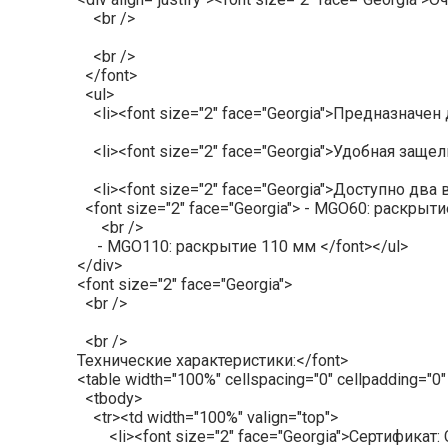
<br />
<br />
</font>
<ul>
<li><font size="2" face="Georgia">Предназначен
<li><font size="2" face="Georgia">Удобная защел
<li><font size="2" face="Georgia">Доступно два в
<font size="2" face="Georgia"> - MGO60: раскрыт
<br />
- MGO110: раскрытие 110 мм </font></ul>
</div>
<font size="2" face="Georgia">
<br />
<br />
Технические характеристики:</font>
<table width="100%" cellspacing="0" cellpadding="0"
<tbody>
<tr><td width="100%" valign="top">
<li><font size="2" face="Georgia">Сертификат: CE