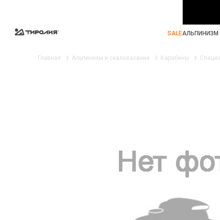
SALE
АЛЬПИНИЗМ 
Главная
Альпинизм и скалолазание
Карабины
Специ