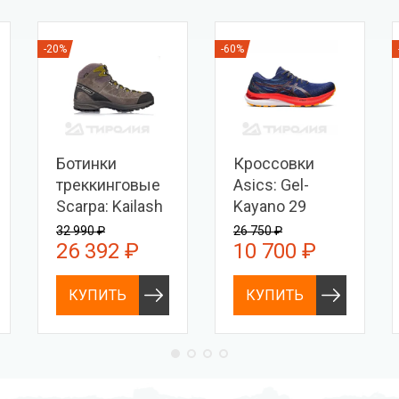
-20%
-60%
Ботинки
Кроссовки
треккинговые
Asics: Gel-
Scarpa: Kailash
Kayano 29
Trek GTX
32 990 ₽
26 750 ₽
26 392 ₽
10 700 ₽
КУПИТЬ
КУПИТЬ