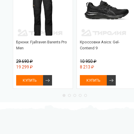
PRO
Брюки: Fjallraven Barents Pro
Кроссовки Asics: Gel-
Men
Contend 9
29 690 ₽
10 950 ₽
19 299 ₽
8 213 ₽
КУПИТЬ
КУПИТЬ