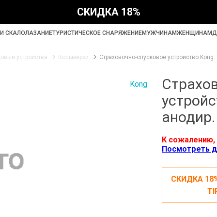
СКИДКА 18%
И СКАЛОЛАЗАНИЕ
ТУРИСТИЧЕСКОЕ СНАРЯЖЕНИЕ
МУЖЧИНАМ
ЖЕНЩИНАМ
Д
ковые устройства
Восьмерки
Страховочно-спусковое устройство Kong: 
Страхов
Kong
устройс
анодир.
К сожалению, 
Посмотреть д
СКИДКА 18
TI