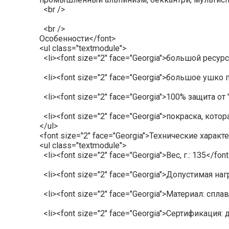
<br />
<br />
Особенности</font>
<ul class="textmodule">
<li><font size="2" face="Georgia">большой ресурс
<li><font size="2" face="Georgia">большое ушко 
<li><font size="2" face="Georgia">100% защита от
<li><font size="2" face="Georgia">покраска, кото
</ul>
<font size="2" face="Georgia">Технические характ
<ul class="textmodule">
<li><font size="2" face="Georgia">Вес, г.: 135</font
<li><font size="2" face="Georgia">Допустимая нагр
<li><font size="2" face="Georgia">Материал: спла
<li><font size="2" face="Georgia">Сертификация: д