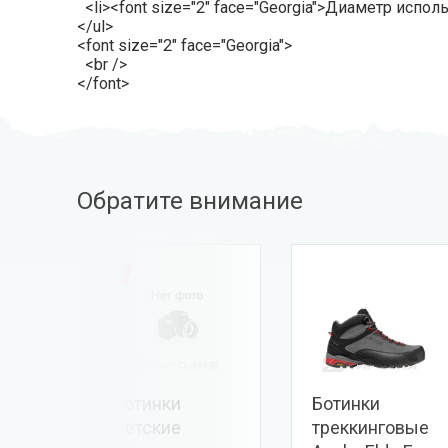
<li><font size="2" face="Georgia">Диаметр исполь
</ul>
<font size="2" face="Georgia">
<br />
</font>
Обратите внимание
-50%
тская
Ботинки
Ботинки
детские
треккинговые