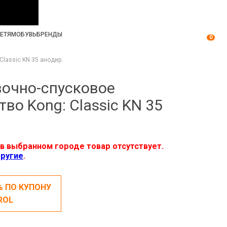
ЕТЯМ
ОБУВЬ
БРЕНДЫ
0
Classic KN 35 анодир.
очно-спусковое
тво Kong: Classic KN 35
в выбранном городе товар отсутствует.
ругие
.
% ПО КУПОНУ
ROL