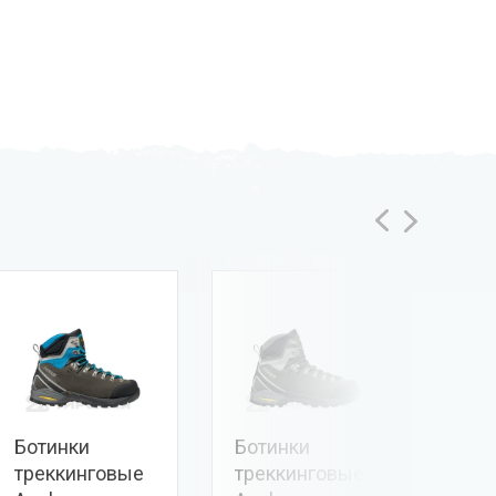
Ботинки
Ботинки
Бот
треккинговые
треккинговые
тре