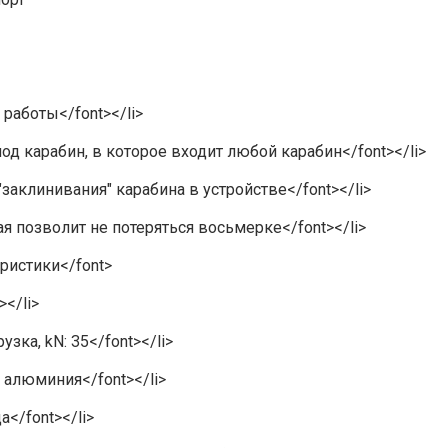
 работы</font></li>
под карабин, в которое входит любой карабин</font></li>
 "заклинивания" карабина в устройстве</font></li>
рая позволит не потеряться восьмерке</font></li>
еристики</font>
></li>
узка, kN: 35</font></li>
в алюминия</font></li>
а</font></li>