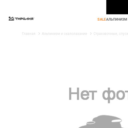
SALE
АЛЬПИНИЗМ 
Главная
Альпинизм и скалолазание
Страховочные, спус