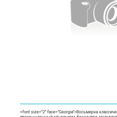
<font size="2" face="Georgia">Восьмерка класси
промышленный альпинизм, беккантри, мультисп