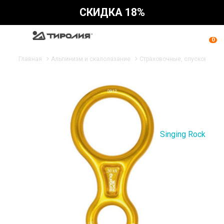
СКИДКА 18%
0
Главная
Альпинизм и скалолазание
Страховочные, спусковые ус
Singing Rock