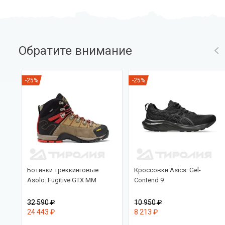
Обратите внимание
-25%
-25%
PRO
Ботинки треккинговые
Кроссовки Asics: Gel-
Asolo: Fugitive GTX MM
Contend 9
32 590 ₽
10 950 ₽
24 443 ₽
8 213 ₽