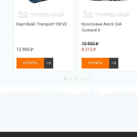
a 5
Баул Bask: Transport 100 V2
Кроссовки Asics: Gel-
Contend 9
10 950 ₽
12 900 ₽
8 213 ₽
КУПИТЬ
КУПИТЬ
Бесплатная доставка