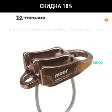
СКИДКА 18%
0
Главная
Альпинизм и скалолазание
Страховочные, спусковые ус
Trango