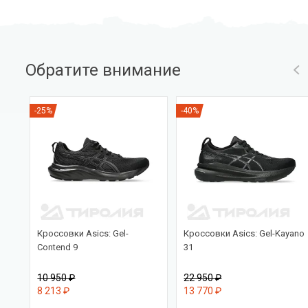
Обратите внимание
-25%
-40%
PRO
Кроссовки Asics: Gel-
Кроссовки Asics: Gel-Kayano
Contend 9
31
10 950 ₽
22 950 ₽
8 213 ₽
13 770 ₽