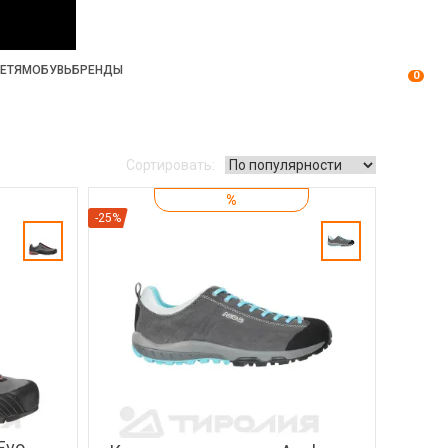
ЕТЯМ
ОБУВЬ
БРЕНДЫ
0
Сортировать:
%
-25%
Evo