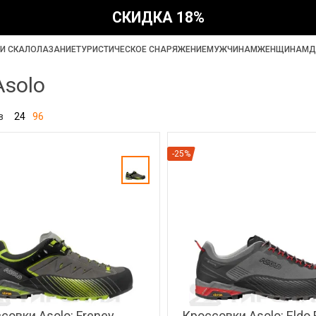
СКИДКА 18%
И СКАЛОЛАЗАНИЕ
ТУРИСТИЧЕСКОЕ СНАРЯЖЕНИЕ
МУЖЧИНАМ
ЖЕНЩИНАМ
Д
Asolo
в
24
96
-25%
совки Asolo: Freney
Кроссовки Asolo: Eldo 