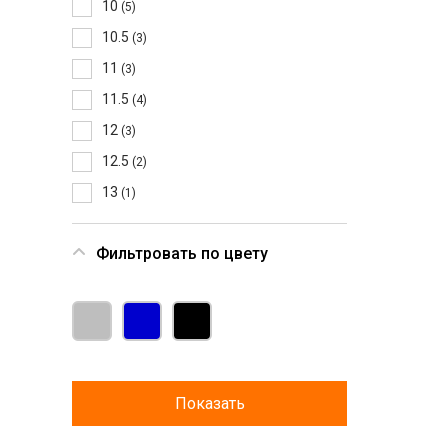
10
(5)
10.5
(3)
11
(3)
11.5
(4)
12
(3)
12.5
(2)
13
(1)
Фильтровать по цвету