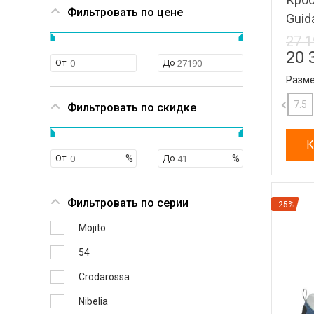
Фильтровать по цене
Guid
27 1
20 
От
До
Разме
10.5
11
11.5
12
7.5
Фильтровать по скидке
К
От
До
Фильтровать по серии
-25%
Mojito
54
Crodarossa
Nibelia