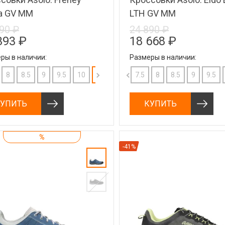
a GV MM
LTH GV MM
90 ₽
24 890 ₽
393 ₽
18 668 ₽
ры в наличии:
Размеры в наличии:
8
8.5
9
11
9.5
11.5
10
12
10.5
12.5
11
7.5
11.5
8
12
8.5
7.5
9
8
9.5
6.5
8
УПИТЬ
КУПИТЬ
%
-41%