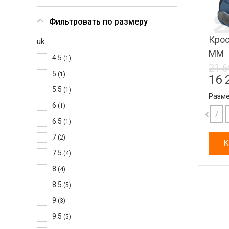
Фильтровать по размеру
Крос
uk
MM
4.5
(1)
21 6
5
(1)
16 
5.5
(1)
Разме
6
(1)
11.5
12
12.5
13
7
6.5
(1)
7
(2)
К
7.5
(4)
8
(4)
8.5
(5)
9
(3)
9.5
(5)