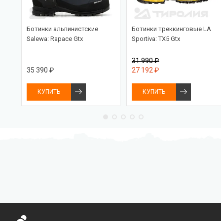
16L
Ботинки альпинистские
Ботинки треккинговые LA
Salewa: Rapace Gtx
Sportiva: TX5 Gtx
31 990 ₽
35 390 ₽
27 192 ₽
КУПИТЬ
КУПИТЬ
Бесплатная доставка