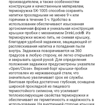
производителем, а также особенностям
конструкции и качественным материалам,
термокружка SK-1005 способна сохранять
напитки прохладными не менее 9 ч или
горячими в течение 5 ч. Удобство в
использовании обеспечивают изысканная
эргономичная форма и уникальная конструкция
крышки-пробки с механизмом DrinkLock®. Из
термокружки можно пить, не снимая крышку,
благодаря удобной задвижке, защищающей от
расплёскивания напитка и попадания пыли
внутрь. Задвижка поворачивается на 360
градусов в любую сторону, её легко открывать
и закрывать одной рукой. Для определения
положения задвижки предусмотрены указатели
«Open/Close». Верхний борт крышки-пробки
изготовлен из нержавеющей стали, что
значительно увеличивает срок её службы.
Винтовая пробка достаточно глубокая, оснащена
широкой прокладкой из пищевого
термостойкого силикона, что усиливает
теплоизолирующие свойства термокружки и
обеспечивает ее герметичность и надёжность в
использовании. На внутренней стороне крышки