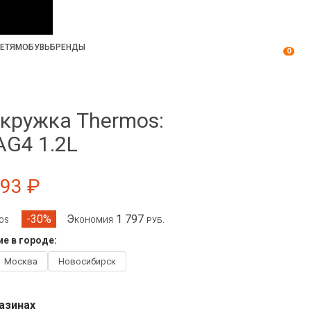
ЕТЯМ
ОБУВЬ
БРЕНДЫ
0
кружка Thermos:
G4 1.2L
193 ₽
mos
Экономия 1 797 руб.
-30%
е в городе:
Москва
Новосибирск
азинах