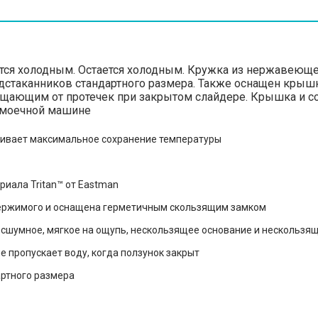
тся холодным. Остается холодным. Кружка из нержавеющей 
подстаканников стандартного размера. Также оснащен кры
ищающим от протечек при закрытом слайдере. Крышка и с
домоечной машине
чивает максимальное сохранение температуры
риала Tritan™ от Eastman
держимого и оснащена герметичным скользящим замком
сшумное, мягкое на ощупь, нескользящее основание и нескользящ
е пропускает воду, когда ползунок закрыт
ртного размера