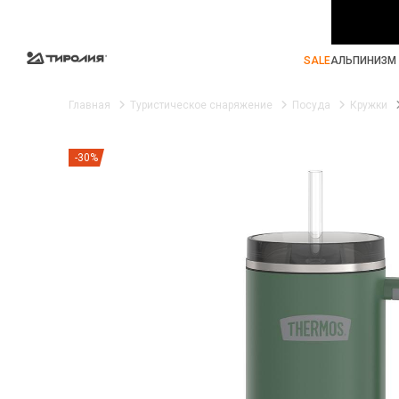
SALE
АЛЬПИНИЗМ 
Главная
Туристическое снаряжение
Посуда
Кружки
-30%