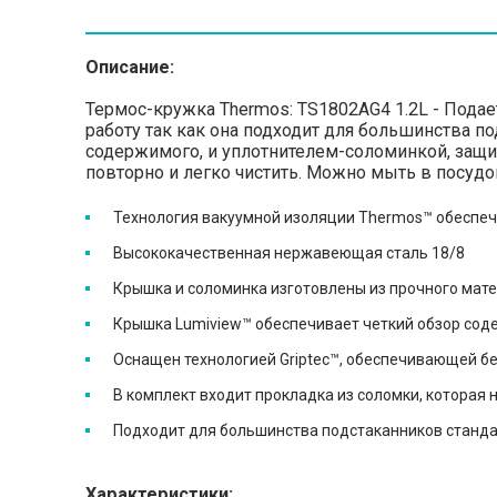
Описание:
Термос-кружка Thermos: TS1802AG4 1.2L - Подае
работу так как она подходит для большинства 
содержимого, и уплотнителем-соломинкой, защ
повторно и легко чистить. Можно мыть в посу
Технология вакуумной изоляции Thermos™ обеспе
Высококачественная нержавеющая сталь 18/8
Крышка и соломинка изготовлены из прочного мате
Крышка Lumiview™ обеспечивает четкий обзор со
Оснащен технологией Griptec™, обеспечивающей бе
В комплект входит прокладка из соломки, которая н
Подходит для большинства подстаканников станда
Характеристики: