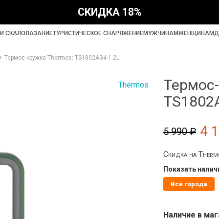
СКИДКА 18%
И СКАЛОЛАЗАНИЕ
ТУРИСТИЧЕСКОЕ СНАРЯЖЕНИЕ
МУЖЧИНАМ
ЖЕНЩИНАМ
Д
Термос-кружка Thermos: TS1802AG4 1.2L
Термос-
Thermos
TS1802A
4 
5 990 ₽
Скидка на Ther
Показать наличи
Все города
Наличие в маг