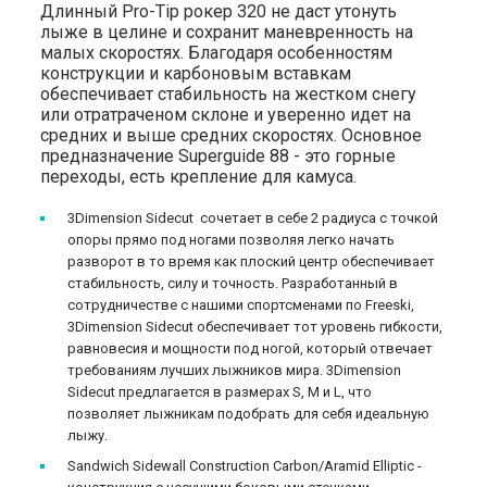
Длинный Pro-Tip рокер 320 не даст утонуть
лыже в целине и сохранит маневренность на
малых скоростях. Благодаря особенностям
конструкции и карбоновым вставкам
обеспечивает стабильность на жестком снегу
или отратраченом склоне и уверенно идет на
средних и выше средних скоростях. Основное
предназначение Superguide 88 - это горные
переходы, есть крепление для камуса.
3Dimension Sidecut сочетает в себе 2 радиуса с точкой
опоры прямо под ногами позволяя легко начать
разворот в то время как плоский центр обеспечивает
стабильность, силу и точность. Разработанный в
сотрудничестве с нашими спортсменами по Freeski,
3Dimension Sidecut обеспечивает тот уровень гибкости,
равновесия и мощности под ногой, который отвечает
требованиям лучших лыжников мира. 3Dimension
Sidecut предлагается в размерах S, M и L, что
позволяет лыжникам подобрать для себя идеальную
лыжу.
Sandwich Sidewall Construction Carbon/Aramid Elliptic -