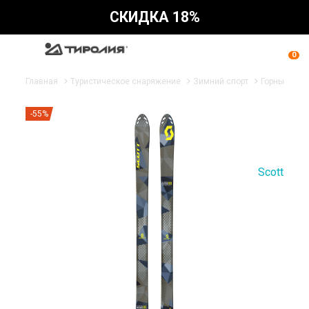
СКИДКА 18%
0
Главная
Туристическое снаряжение
Зимний спорт
Горные лыж
-55%
Scott