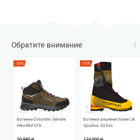
Обратите внимание
-25%
-15%
Ботинки Dolomite: Vernale
Ботинки альпинистские LA
rix
Hike Mid GTX
Sportiva: G2 Evo
20 990 ₽
124 000 ₽