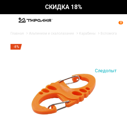
СКИДКА 18%
0
Главная
Альпинизм и скалолазание
Карабины
Вспомогательн
-8%
Следопыт