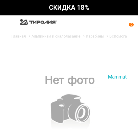
СКИДКА 18%
0
Главная
Альпинизм и скалолазание
Карабины
Вспомогательн
Mammut