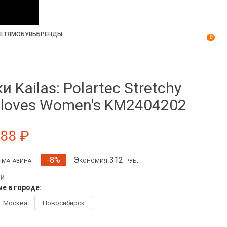
ЕТЯМ
ОБУВЬ
БРЕНДЫ
0
 Kailas: Polartec Stretchy
Gloves Women's KM2404202
588 ₽
т-магазина
Экономия 312 руб.
-8%
ии
е в городе:
Москва
Новосибирск