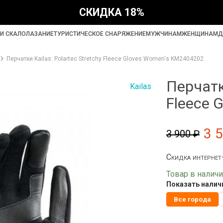
СКИДКА 18%
И СКАЛОЛАЗАНИЕ
ТУРИСТИЧЕСКОЕ СНАРЯЖЕНИЕ
МУЖЧИНАМ
ЖЕНЩИНАМ
Д
Перчатки Kailas: Polartec Stretchy Fleece Gloves Women's KM2404202
Перчатки
Kailas
Fleece 
3 
3 900 ₽
Скидка интерне
Товар в налич
Показать наличи
Все города