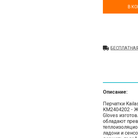
В К
БЕСПЛАТНАЯ
Описание:
Перчатки Kailas
KM2404202 - Же
Gloves изгото
обладают пре
теплоизоляцио
ладони и сенс