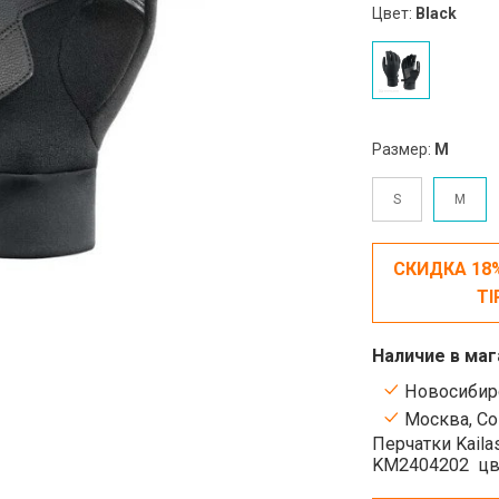
Цвет:
Black
Размер:
M
S
M
СКИДКА 18
TI
Наличие в маг
Новосибирс
Москва, Сок
Перчатки Kailas
KM2404202
цв