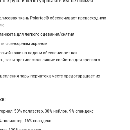
н в руке и легко управлять им, не снимая
флисовая ткань Polartec® обеспечивает превосходную
ию.
манжета для легкого одевания/снятия
ть с сенсорным экраном
озьей кожи на ладони обеспечивает как
ь, так и противоскользящие свойства для крепкого
сцепления пары перчаток вместе предотвращает их
ки:
ериал: 53% полиэстер, 38% нейлон, 9% спандекс
 полиэстер, 16% спандекс
они: 100% козья кожа