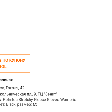
% ПО КУПОНУ
ROL
азинах
к, Гоголя, 42
ольническая пл., 9, ТЦ "Зенит"
: Polartec Stretchy Fleece Gloves Women's
ет: Black;
размер: M;