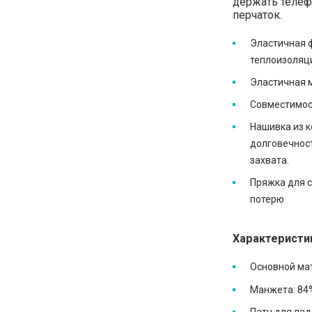
держать телефо
перчаток.
Эластичная 
теплоизоляц
Эластичная 
Совместимос
Нашивка из к
долговечност
захвата.
Пряжка для 
потерю
Характеристи
Основной мат
Манжета: 84%
Патч для лад