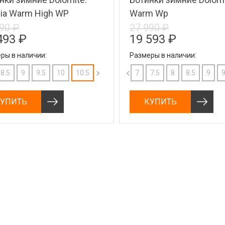
lia Warm High WP
Warm Wp
90 ₽
27 990 ₽
493 ₽
19 593 ₽
ры в наличии:
Размеры в наличии:
8.5
9
9.5
10.5
10
11
10.5
11.5
11
12
11.5
7
12
7.5
8
8
8.5
8.5
9
9
9.5
9
УПИТЬ
КУПИТЬ