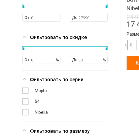
Nibe
24 9
От
До
17 
Разме
Фильтровать по скидке
10.5
11
11.5
12
8
От
До
К
Фильтровать по серии
Mojito
54
Nibelia
Фильтровать по размеру