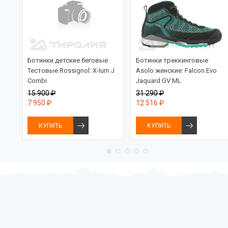
Ботинки детские беговые
Ботинки треккинговые
ein
Тестовые Rossignol: X-Ium J
Asolo женские: Falcon Evo
Combi
Jaquard GV ML
15 900 ₽
31 290 ₽
7 950 ₽
12 516 ₽
КУПИТЬ
КУПИТЬ