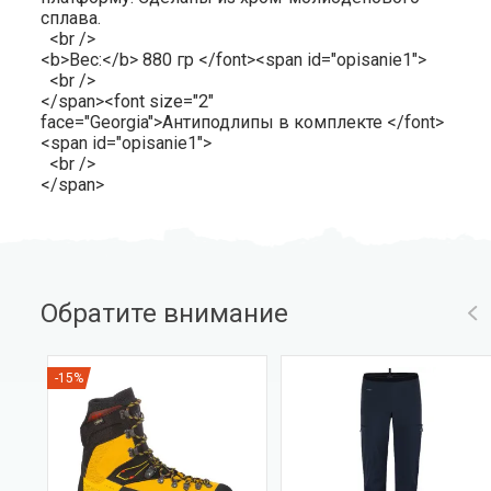
сплава.
<br />
<b>Вес:</b> 880 гр </font><span id="opisanie1">
<br />
</span><font size="2"
face="Georgia">Антиподлипы в комплекте </font>
<span id="opisanie1">
<br />
</span>
Обратите внимание
-15%