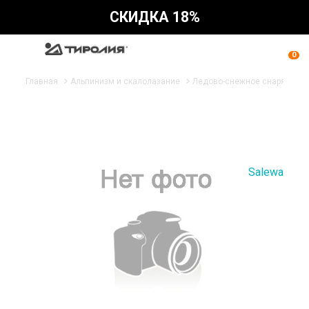
СКИДКА 18%
0
Главная
Альпинизм и скалолазание
Ледово-снежное снаряжени
Salewa