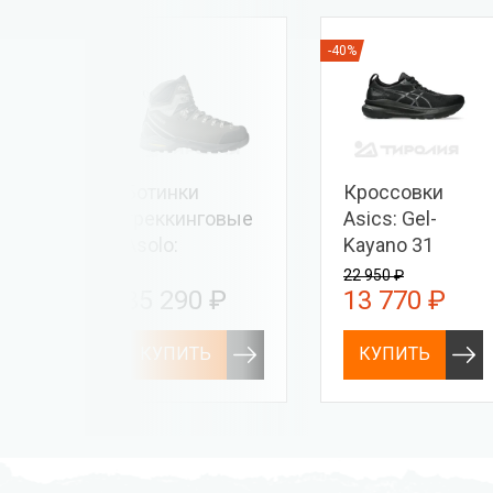
-40%
ra:
Ботинки
Кроссовки
треккинговые
Asics: Gel-
Asolo:
Kayano 31
Greenwood Pro
22 950 ₽
35 290 ₽
13 770 ₽
GV MM
КУПИТЬ
КУПИТЬ