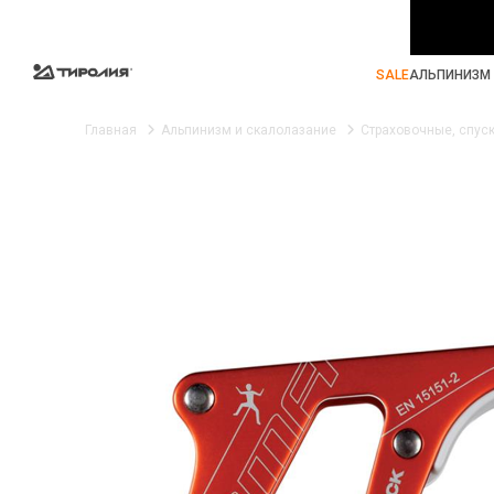
SALE
АЛЬПИНИЗМ 
Главная
Альпинизм и скалолазание
Страховочные, спус