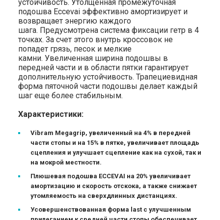
устойчивость. Утолщенная промежуточная
подошва Eccevai эффективно амортизирует и
возвращает энергию каждого
шага. Предусмотрена система фиксации гетр в 4
точках. За счет этого внутрь кроссовок не
попадет грязь, песок и мелкие
камни. Увеличенная ширина подошвы в
передней части и в области пятки гарантирует
дополнительную устойчивость. Трапециевидная
форма пяточной части подошвы делает каждый
шаг еще более стабильным.
Характеристики:
Vibram Megagrip, увеличенный на 4% в передней
части стопы и на 15% в пятке, увеличивает площадь
сцепления и улучшает сцепление как на сухой, так и
на мокрой местности.
Плюшевая подошва ECCEVAI на 20% увеличивает
амортизацию и скорость отскока, а также снижает
утомляемость на сверхдлинных дистанциях.
Усовершенствованная форма last с улучшенным
прилеганием к средней части стопы обеспечивает