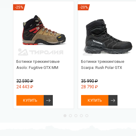
-25%
-20%
ed
Ботинки треккинговые
Ботинки треккинговые
Asolo: Fugitive GTX MM
Scarpa: Rush Polar GTX
32 590 ₽
35 990 ₽
24 443 ₽
28 790 ₽
КУПИТЬ
КУПИТЬ