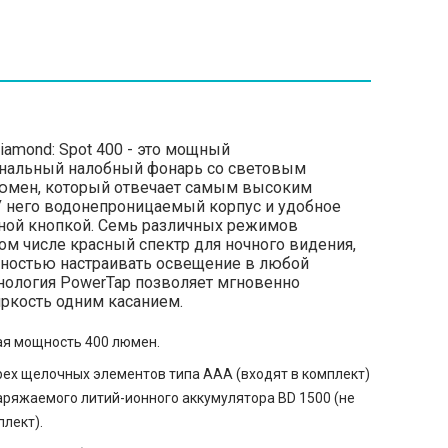
iamond: Spot 400 - это мощный
нальный налобный фонарь со световым
юмен, который отвечает самым высоким
У него водонепроницаемый корпус и удобное
ной кнопкой. Семь различных режимов
ом числе красный спектр для ночного видения,
ностью настраивать освещение в любой
хнология PowerTap позволяет мгновенно
яркость одним касанием.
я мощность 400 люмен.
рех щелочных элементов типа AAA (входят в комплект)
аряжаемого литий-ионного аккумулятора BD 1500 (не
плект).