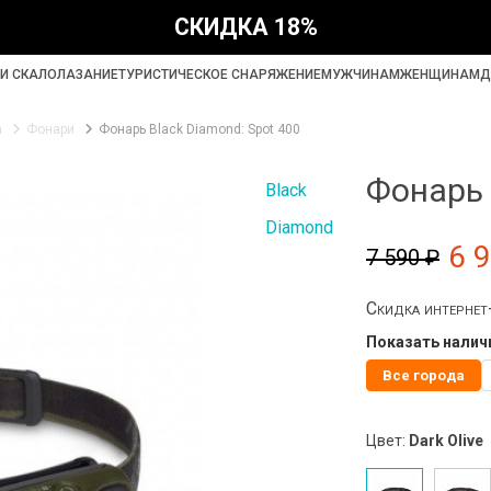
СКИДКА 18%
И СКАЛОЛАЗАНИЕ
ТУРИСТИЧЕСКОЕ СНАРЯЖЕНИЕ
МУЖЧИНАМ
ЖЕНЩИНАМ
Д
а
Фонари
Фонарь Black Diamond: Spot 400
Фонарь 
Black
Diamond
6 
7 590 ₽
Скидка интерне
Показать наличи
Все города
Цвет:
Dark Olive