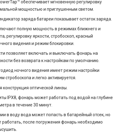
PowerTap™ обеспечивает мгновенную регулировку
мальной мощностью и приглушенным светом.
ндикатор заряда батареи показывает остаток заряда.
ключают полную мощность в режимах ближнего и
та, регулировку яркости, стробоскоп, красный
чного видения и режим блокировки.
сти позволяет включать и выключать фонарь на
кости без возврата к настройкам по умолчанию.
тодиод ночного видения имеет режим настройки
им стробоскопа и легко активируется.
 конструкция оптической линзы.
ты IPX8, фонарь может работать под водой на глубине
метра в течение 30 минут.
ии в воду вода может попасть в батарейный отсек, но
т работать, после погружения фонарь необходимо
ысушить.