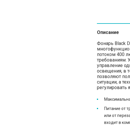
Описание
Фонарь Black D
многофункцио
потоком 400 л
требованиям. 
управление од
освещения, в т
позволяют пол
ситуации, а те
регулировать 
Максимальна
Питание от т
или от перез
входит в ком