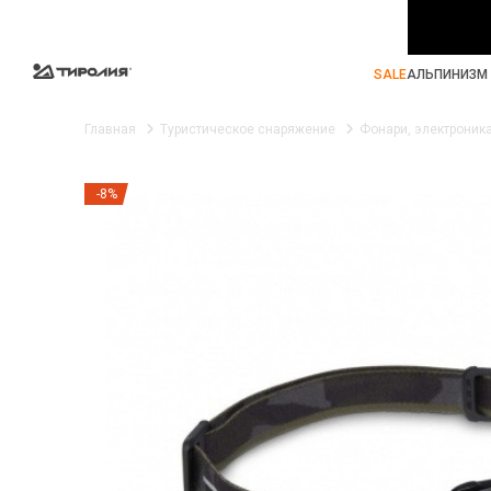
SALE
АЛЬПИНИЗМ 
Главная
Туристическое снаряжение
Фонари, электроник
-8%