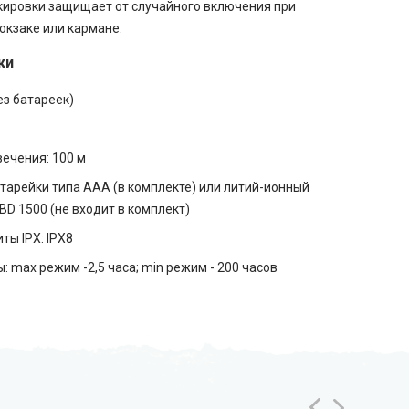
кировки защищает от случайного включения при
юкзаке или кармане.
ки
без батареек)
ечения: 100 м
атарейки типа AAA (в комплекте) или литий-ионный
BD 1500 (не входит в комплект)
ты IPX: IPX8
: max режим -2,5 часа; min режим - 200 часов