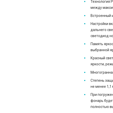
Технология 
между макси
Встроенный и
Настройки в
дальнего све
светодиод но
Память ярко
выбранной яр
Красный све
яркости, реж
Многогранная
Степень защи
не менее 1,1 
При погружен
фонарь буде
полностью в