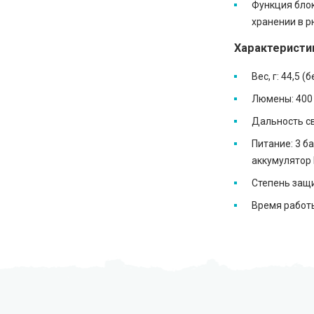
Функция бло
хранении в р
Характеристи
Вес, г: 44,5 (
Люмены: 400
Дальность св
Питание: 3 б
аккумулятор 
Степень защи
Время работы