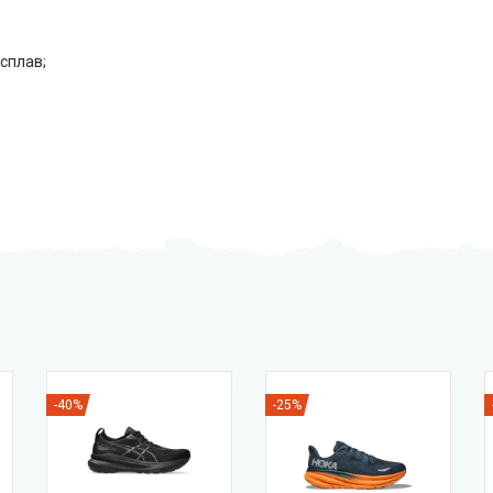
сплав;
-40%
-25%