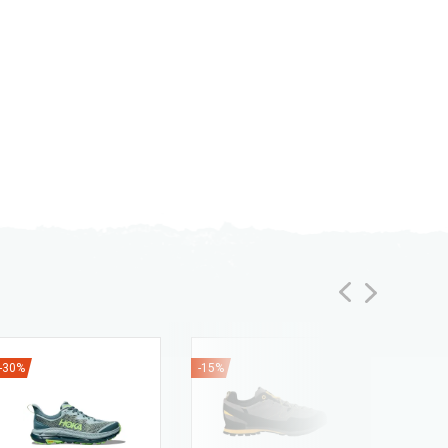
-30%
-15%
-35%