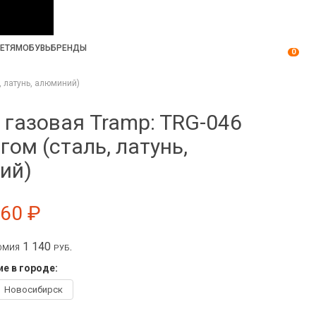
ЕТЯМ
ОБУВЬ
БРЕНДЫ
0
, латунь, алюминий)
 газовая Tramp: TRG-046
гом (сталь, латунь,
ий)
660 ₽
мия 1 140 руб.
е в городе:
Новосибирск