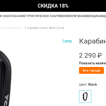
СКИДКА 18%
И СКАЛОЛАЗАНИЕ
ТУРИСТИЧЕСКОЕ СНАРЯЖЕНИЕ
МУЖЧИНАМ
ЖЕНЩИНАМ
Д
тическая муфта
Карабин Camp: Atlas 3Lock
Карабин
Camp
2 290 ₽
Показать наличи
Все города
Цвет:
Black