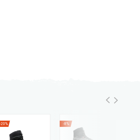
-20%
-8%
-40%