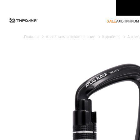
SALE
АЛЬПИНИЗМ 
Главная
Альпинизм и скалолазание
Карабины
Автома