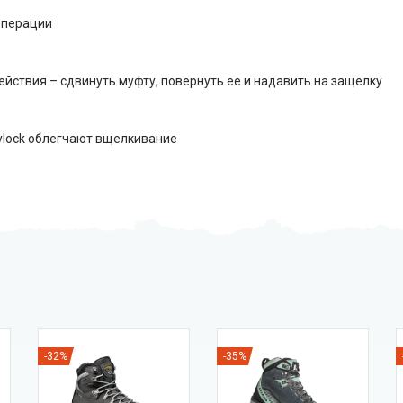
операции
йствия – сдвинуть муфту, повернуть ее и надавить на защелку
ylock облегчают вщелкивание
-32%
-35%