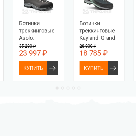
Ботинки
Ботинки
треккинговые
треккинговые
Asolo:
Kayland: Grand
Greenwood Evo
Tour W'S GTX
35 290 ₽
28 900 ₽
23 997 ₽
18 785 ₽
GV MM
КУПИТЬ
КУПИТЬ