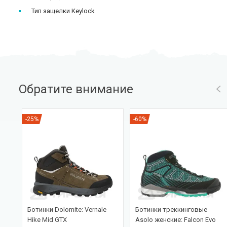
Тип защелки Keylock
Обратите внимание
-25%
-60%
Ботинки Dolomite: Vernale
Ботинки треккинговые
ein
Hike Mid GTX
Asolo женские: Falcon Evo