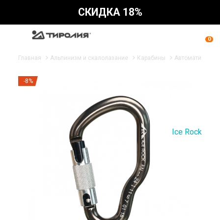
СКИДКА 18%
0
Главная
Альпинизм и скалолазание
Карабины
Автоматическа
-8%
Ice Rock