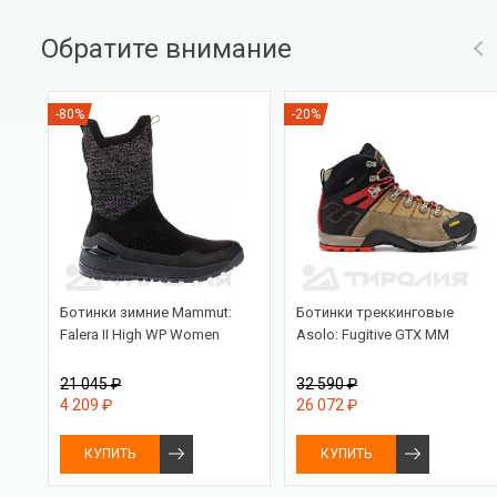
Обратите внимание
-80%
-20%
Ботинки зимние Mammut:
Ботинки треккинговые
Falera II High WP Women
Asolo: Fugitive GTX MM
21 045 ₽
32 590 ₽
4 209 ₽
26 072 ₽
КУПИТЬ
КУПИТЬ