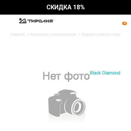
СКИДКА 18%
0
Главная
Альпинизм и скалолазание
Ледово-снежное снаряжени
Black Diamond