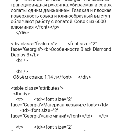
трапециевидная рукоятка, убираемая в совок
лопаты одним движением. Гладкая и плоская
поверхность совка и клинообразный выступ
облегчают работу с лопатой. Совок из 6000
алюминия.</font></p>
</div>
<div class="features"> <font size="2"
face="Georgia"><b>Особенности Black Diamond
Deploy 3</b>
<br />
<br />
Объём совка: 1.14 л</font> </div>
<table class="attributes">
<tbody>
<tr> <td><font size="2"
face="Georgia">Материал лезвия:</font></td>
<td><font size="2"
face="Georgia">алюминий</font></td> </tr>
<tr> <td><font size="2"