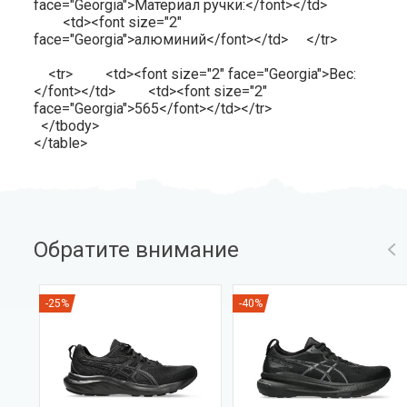
face="Georgia">Материал ручки:</font></td>
<td><font size="2"
face="Georgia">алюминий</font></td> </tr>
<tr> <td><font size="2" face="Georgia">Вес:
</font></td> <td><font size="2"
face="Georgia">565</font></td></tr>
</tbody>
</table>
Обратите внимание
-25%
-40%