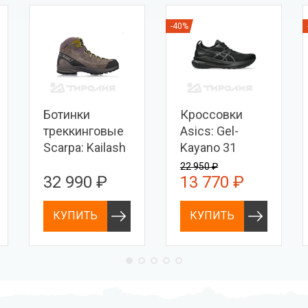
-40%
Ботинки
Кроссовки
треккинговые
Asics: Gel-
Scarpa: Kailash
Kayano 31
Trek GTX
22 950 ₽
32 990 ₽
13 770 ₽
КУПИТЬ
КУПИТЬ