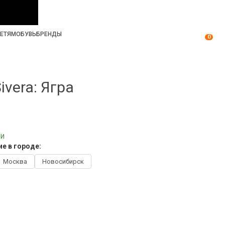
ЕТЯМ
ОБУВЬ
БРЕНДЫ
0
ivera: Ягра
ии
е в городе:
Москва
Новосибирск