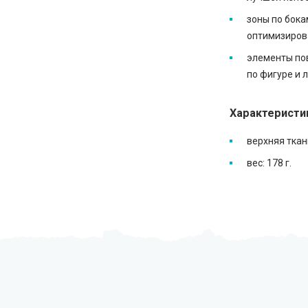
зоны по бок
оптимизирова
элементы по
по фигуре и 
Характеристи
верхняя ткань
вес: 178 г.