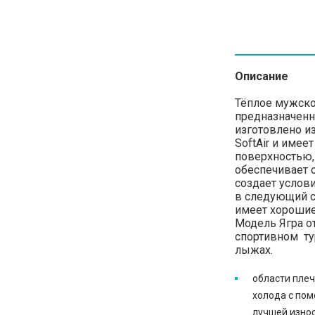
Описание
Тёплое мужско
предназначенн
изготовлено и
SoftAir и имее
поверхностью,
обеспечивает 
создает услов
в следующий с
имеет хорошие
Модель Ягра о
спортивном тур
лыжах.
области плеч
холода с пом
лучшей износ