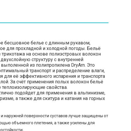
е бесшовное белье с длинным рукавом,
ое для прохладной и холодной погоды. Бельё
з трикотажа на основе полиэстровых волокон
т двухслойную структуру с внутренней
 выполенной из полипропилена DryArn. Это
оптимальный транспорт и распределение влаги,
ия для её эффективного испарения и транспорта
лой. За счёт применения полых волокон бельё
 теплоизолирующие свойства.
тлично подойдет для применения в альпинизме,
изме, а также для скитура и катания на горных
 и наружней поверхности суставов лучше защищены от
ощью объемного плетения, а также усилены для
остойкости;