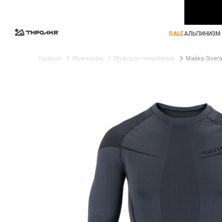
SALE
АЛЬПИНИЗМ 
Главная
Мужчинам
Мужское термобелье
Майка Sivera