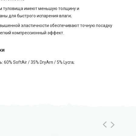
ам туловища имеют меньшую толщину и
ны для быстрого испарения влаги;
вышенной эластичности обеспечивают точную посадку
легкий компрессионный эффект.
ки
: 60% SoftAir / 35% DryArn / 5% Lycra;