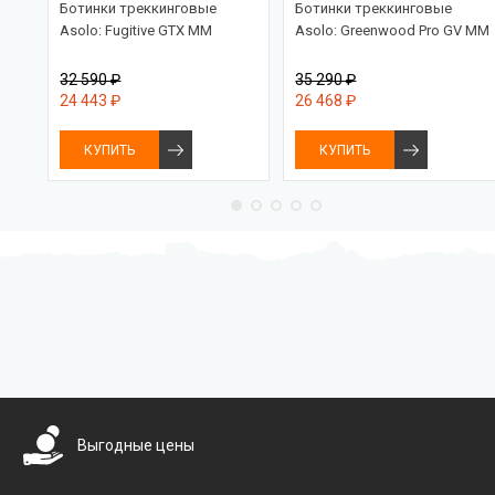
Ботинки треккинговые
Ботинки треккинговые
rix
Asolo: Fugitive GTX MM
Asolo: Greenwood Pro GV MM
32 590 ₽
35 290 ₽
24 443 ₽
26 468 ₽
КУПИТЬ
КУПИТЬ
Бесплатная доставка
Выгодные цены