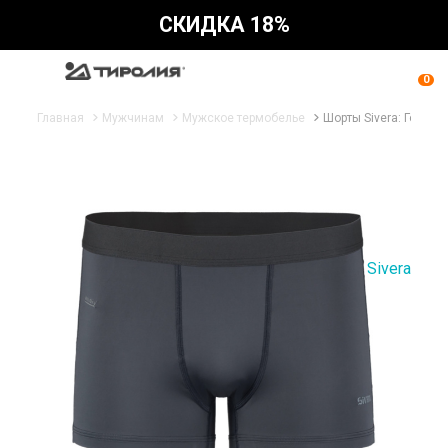
СКИДКА 18%
0
Главная
Мужчинам
Мужское термобелье
Шорты Sivera: Годобл
Sivera