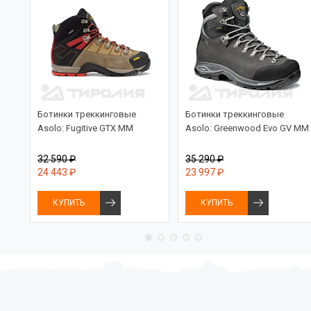
ac
Ботинки треккинговые
Ботинки треккинговые
Asolo: Fugitive GTX MM
Asolo: Greenwood Evo GV MM
32 590 ₽
35 290 ₽
24 443 ₽
23 997 ₽
КУПИТЬ
КУПИТЬ