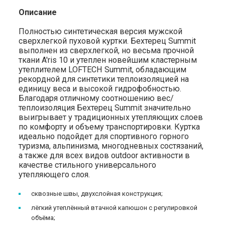
Описание
Полностью синтетическая версия мужской
сверхлегкой пуховой куртки. Бехтерец Summit
выполнен из сверхлегкой, но весьма прочной
ткани A'ris 10 и утеплен новейшим кластерным
утеплителем LOFTECH Summit, обладающим
рекордной для синтетики теплоизоляцией на
единицу веса и высокой гидрофобностью.
Благодаря отличному соотношению вес/
теплоизоляция Бехтерец Summit значительно
выигрывает у традиционных утепляющих слоев
по комфорту и объему транспортировки. Куртка
идеально подойдет для спортивного горного
туризма, альпинизма, многодневных состязаний,
а также для всех видов outdoor активности в
качестве стильного универсального
утепляющего слоя.
сквозные швы, двухслойная конструкция;
лёгкий утеплённый втачной капюшон с регулировкой
объёма;