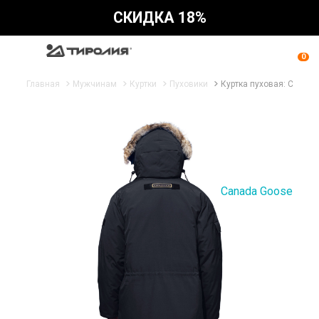
СКИДКА 18%
0
Главная
Мужчинам
Куртки
Пуховики
Куртка пуховая: Canada
Canada Goose