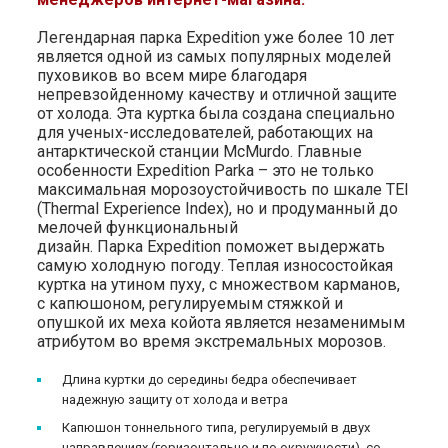
Легендарная парка Expedition уже более 10 лет
является одной из самых популярных моделей
пуховиков во всем мире благодаря
непревзойденному качеству и отличной защите
от холода. Эта куртка была создана специально
для ученых-исследователей, работающих на
антарктической станции McMurdo. Главные
особенности Expedition Parka – это не только
максимальная морозоустойчивость по шкале TEI
(Thermal Experience Index), но и продуманный до
мелочей функциональный
дизайн. Парка Expedition поможет выдержать
самую холодную погоду. Теплая износостойкая
куртка на утином пуху, с множеством карманов,
с капюшоном, регулируемым стяжкой и
опушкой их меха койота является незаменимым
атрибутом во время экстремальных морозов.
Длина куртки до середины бедра обеспечивает
надежную защиту от холода и ветра
Капюшон тоннельного типа, регулируемый в двух
направлениях (горизонтально и по окружности), со