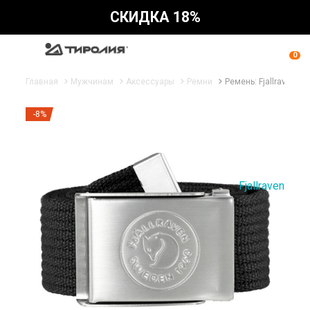
СКИДКА 18%
0
Главная
Мужчинам
Аксессуары
Ремни
Ремень: Fjallraven 19
-8%
Fjallraven