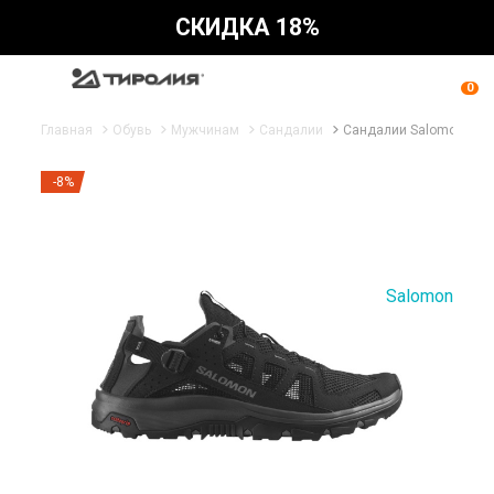
СКИДКА 18%
0
Главная
Обувь
Мужчинам
Сандалии
Сандалии Salomon: Tec
-8%
Salomon