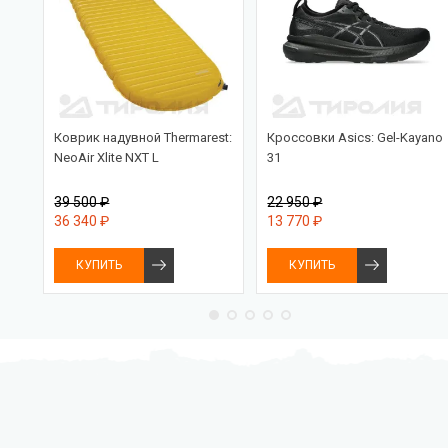
Коврик надувной Thermarest:
Кроссовки Asics: Gel-Kayano
nce
NeoAir Xlite NXT L
31
39 500 ₽
22 950 ₽
36 340 ₽
13 770 ₽
КУПИТЬ
КУПИТЬ